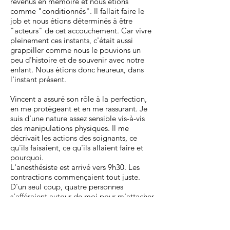
revenus en mémoire et nous étions
comme "conditionnés". Il fallait faire le
job et nous étions déterminés à être
"acteurs" de cet accouchement. Car vivre
pleinement ces instants, c'était aussi
grappiller comme nous le pouvions un
peu d'histoire et de souvenir avec notre
enfant. Nous étions donc heureux, dans
l'instant présent.
Vincent a assuré son rôle à la perfection,
en me protégeant et en me rassurant. Je
suis d'une nature assez sensible vis-à-vis
des manipulations physiques. Il me
décrivait les actions des soignants, ce
qu'ils faisaient, ce qu'ils allaient faire et
pourquoi.
L'anesthésiste est arrivé vers 9h30. Les
contractions commençaient tout juste.
D'un seul coup, quatre personnes
s'afféraient autour de moi pour m'attacher
les cheveux dans une charlotte, me
planter des aiguilles, préparer les
machines... La stagiaire m'a alors