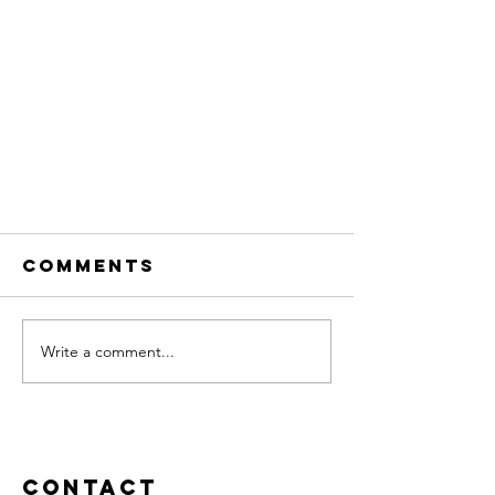
Comments
Write a comment...
Le soin rebozo,
un rituel de
Contact
passage